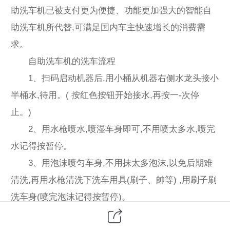
助洗车机已被支付更为便捷、功能更加强大的智能自
助洗车机所代替,可满足国内车主快速增长的消费需
求。
自助洗车机的洗车流程
1、扫码启动机器后,用小桶从机器右侧水龙头接小
半桶水,待用。( 按红色按钮开始接水,再按一-次停
止。)
2、用水枪喷水,喷湿车身即可,不用喷太多水,喷完
水记得按暂停。
3、用泡沫喷匀车身,不用抹太多泡沫,以免后期难
清洗,再用水枪清洗下洗车用具(刷子、帥等) ,用刷子刷
洗车身(喷完泡沫记得按暂停)。
4、之前接的小半桶水用轮毂刷刷洗汽车轮毂，再