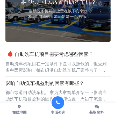
哪些地方可以放置自助洗车机？
车机可以全天候提供服务，无论是
白天还是晚上，车主都可...
自助洗车机可以放置在以下几个地
方：1.加油站：加油站是一个理想的
地方，因为它们已经有了适合洗车
机的基础设施，如水源、电源和排
水系统。车主可以在加油后顺便洗
车，提高便利性。2.停车场：自助洗
车机可以放置在停车场，方便车主
在停车时进行洗车，节省时间和精
自助洗车机项目需要考虑哪些因素？
力。停车场可以是商业区、购物中
心、住宅区或其它公共场所的停车
自助洗车机项目在一定条件下是可以赚钱的，但受到
场。3.车辆服务中心：许多车辆服务
多种因素影响，都市绿港自助洗车机厂家整合了一些
中心也提供自助洗车机服务，这样
车主可以在维修或保养车...
因素供大家参考，具体如下：设备采购：自助洗车机
影响自助洗车机盈利的因素有哪些？
的价格因品牌、型号、功能而异，一般在数千元到数
万元不等。质量好、功能多的设备价格相对较高，但
都市绿港自助洗车机厂家为大家简单介绍一下影响自
可能在耐用性和洗车效果方面更有优势，需要根据预
助洗车机项目盈利的因素：地理位置：周边车流量、
算和市场需求选择合适的设备，这是前期的主要投入
人流量大，且竞争对手少的地方，盈利机会更大。例
成本之一。场地租赁与建设：选择合适的场地很关
如在大型社区、购物中心、写字楼附近或交通枢纽等
在线地图
电话咨询
获取资料
键，位置会影响客流量。如在繁...